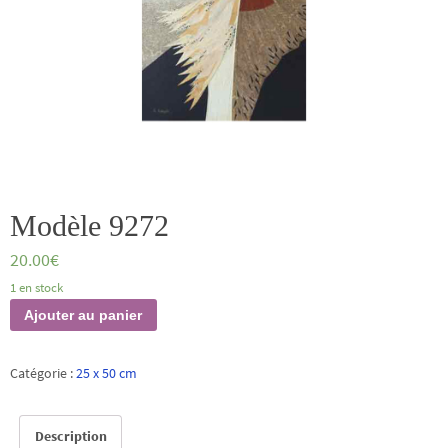
Modèle 9272
20.00
€
1 en stock
quantité
Ajouter au panier
de
Modèle
Catégorie :
25 x 50 cm
9272
Description