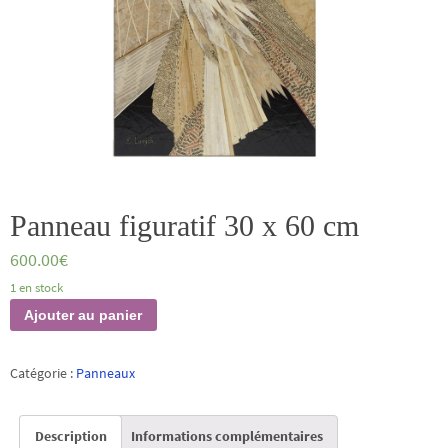
Panneau figuratif 30 x 60 cm
600.00
€
1 en stock
quantité
Ajouter au panier
de
Panneau
Catégorie :
Panneaux
figuratif
30
Description
Informations complémentaires
x